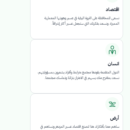
اقتصاد
نسعى للمحافظة على الثروة البيئية في عسير وهويتها المعمارية
المميزة، ونسعد بفكرتك التي ستجعل عسير أكثر إشراقاً.
انسان
الدول المتقدمة يقودها مجتمع مترابط وأفراد يشعرون بمسؤوليتهم،
نسعد بمقترح منك يسهم في الاعتزاز بتراثنا وتماسك مجتمعنا.
أرض
ساهم معنا بأفكارك هنا لنصنع اقتصاد عسير المزدهر ونساهم في