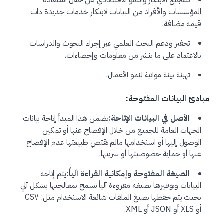
تشجيع الابتكار والنمو الاقتصادي من خلال استفادة
المؤسسات والأفراد من البيانات لابتكار خدمات جديدة ذات
قيمة مضافة.
تحفيز ودعم البحث العلمي عبر إجراء البحوث والدراسات
بالاعتماد على ما ينشر من معلومات وإحصاءات.
تهيئة بيئة مواتية لنمو الأعمال.
مبادئ البيانات المفتوحة:
الأصل في البيانات الإتاحة:
يضمن هذا المبدأ إتاحة بيانات
الجهات العامة للجميع من خلال الإفصاح عنها أو تمكين
الوصول إليها أو استخدامها مالم تقتضِ طبيعتها عدم الإفصاح
عنها أو حماية خصوصيتها أو سريتها.
الصيغة المفتوحة وإمكانية القراءة آلياً:
يتم إتاحة
البيانات وتوفيرها بصيغة مقروءة آلياً تسمح بمعالجتها بشكل آلي
بحيث يتم حفظها بصيغ الملفات شائعة الاستخدام مثل: CSV
أو XLS أو JSON أو XML.