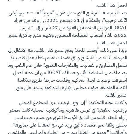
لحمل هذا اللقب.
بعد تقييم ملف الترشيح الذي حمل عنوان "مرحباً ألف – عسير، أرض
الألف ترحيب"، والمقدَّم في 31 ديسمبر 2021، زار وفد من خبراء
IGCAT الدوليين المنطقة في الفترة من 27 فبراير إلى 1 مارس
2022، للقاء أصحاب المصلحة المحليين وتقييم مدى جاهزية عسير
لحمل هذا اللقب.
وبناءً على ذلك، أوصت اللجنة بمنح عسير هذا اللقب، مع الانتقال إلى
المرحلة التالية من الترشيح والتي تضمنت تقديم خطة عمل تفصيلية
تشمل المشاريع والفعاليات والمقترحات التنموية خلال عام اللقب وما
بعده لضمان استدامة الأثر. وبعد تأكد IGCAT من أن خطة العمل
استوفت توصيات لجنة التحكيم وقدّمت خارطة طريق متكاملة
لتنمية المنطقة، صوّت مجلس الإدارة بالموافقة رسميًا على منح
عسير اللقب.
وأكدت لجنة التحكيم: "إن روح الترحيب لدى المجتمع المحلي
ورغبتهم الحقيقية في عرض ثقافتهم ومأكولاتهم المحلية كانت مصدر
إلهام للجنة. فشمس الشرق الأوسط تشرق من عسير، حيث تسير
بخطى واثقة نحو اقتصاد دائري وإبداعي مع الحفاظ على جذورها".
وأضافت: "جميع من التقينا بهم – من الطهاة والمزارعين والمنتجين