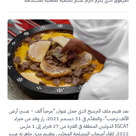
المرموق الذي يُكرّم التزام عسير بالتنمية المحلية المستدامة.
بعد تقييم ملف الترشيح الذي حمل عنوان "مرحباً ألف – عسير، أرض
الألف ترحيب"، والمقدَّم في 31 ديسمبر 2021، زار وفد من خبراء
IGCAT الدوليين المنطقة في الفترة من 27 فبراير إلى 1 مارس
2022، للقاء أصحاب المصلحة المحليين وتقييم مدى جاهزية عسير