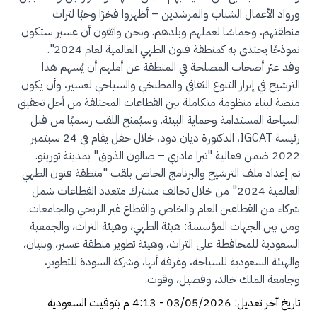
ورواد الأعمال الشباب والمرشدين – أظهروا فخرًا وحبًا لتراث
منطقتهم، وحماسًا لعملهم وبلدهم. ونحن واثقون أن عسير ستكون
نموذجًا يحتذى به كمنطقة فنون الطهي العالمية لعام 2024".
وقد عبّر أصحاب المصلحة في المنطقة عن أملهم أن يُسهم هذا
الترشيح في إبراز التنوع الثقافي والمطبخي والسياحي لعسير، وأن يكون
منصة لبناء منظومة متكاملة بين القطاعات المختلفة من أجل تحقيق
السياحة المستدامة وحماية البيئة. وسيُمنح اللقب رسميًا من قبل
رئيسة IGCAT، الدكتورة ديان دود، خلال حفل يقام في 24 سبتمبر
2022 ضمن فعالية "تيرا مادري – صالون الذوق" بمدينة تورينو.
تم إعداد ملف الترشيح والبرنامج الخاص بلقب "منطقة فنون الطهي
العالمية 2024" من خلال تحالف مشترك متعدد القطاعات شمل
شركاء من القطاعين العام والخاص والقطاع غير الربحي والجامعات.
ومن بين الجهات المؤسسة: هيئة الطهي، وهيئة التراث، والجمعية
السعودية للمحافظة على التراث، وهيئة تطوير منطقة عسير، وبنيان،
والهيئة السعودية للسياحة، وغرفة أبها، وشركة السودة للتطوير،
وجامعة الملك خالد، وفصيل، وقوت.
تاريخ آخر تعديل: 03/05/2026 - 4:13 م بتوقيت السعودية