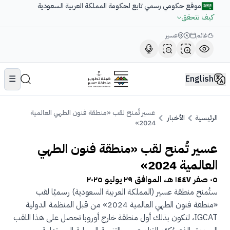
موقع حكومي رسمي تابع لحكومة المملكة العربية السعودية
كيف تتحقق
غائم
عسير
☰
English
عسير تُمنح لقب «منطقة فنون الطهي العالمية
الرئيسية
الأخبار
2024»
عسير تُمنح لقب «منطقة فنون الطهي
العالمية 2024»
٠٥ صفر ١٤٤٧ هـ
، الموافق
٢٩ يوليو ٢٠٢٥
ستُمنح منطقة عسير (المملكة العربية السعودية) رسميًا لقب
«منطقة فنون الطهي العالمية 2024» من قبل المنظمة الدولية
IGCAT، لتكون بذلك أول منطقة خارج أوروبا تحصل على هذا اللقب